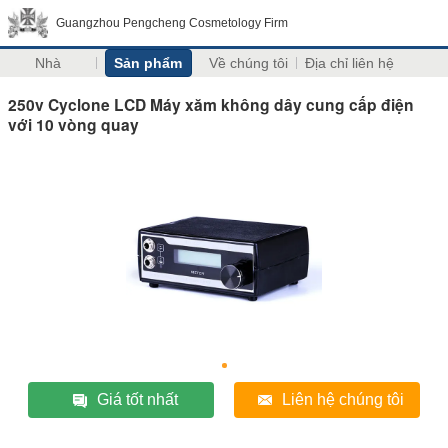
Guangzhou Pengcheng Cosmetology Firm
Nhà
Sản phẩm
Về chúng tôi
Địa chỉ liên hệ
250v Cyclone LCD Máy xăm không dây cung cấp điện
với 10 vòng quay
Giá tốt nhất
Liên hệ chúng tôi