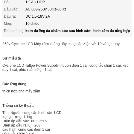
Gói:
1 CÁI / HỘP
Đầu vào:
AC 60v-250v 50Hz-60Hz
Đầu ra:
DC 1.5-18V 2A
Moq:
10 chiếc
kem dưỡng da chăm sóc sau hình xăm
hình xăm da tổng hợp
Điểm nổi bật:
,
250v Cyclone LCD Máy xăm không dây cung cấp điện với 10 vòng quay
Sự miêu tả
Cyclone LCD Tattoo Power Supply: nguồn điện 1 cái, công tắc chân 1 cái, kẹp
dây 1 cái, phích cắm điện 1 cái
Các ứng dụng:
thích hợp cho máy xăm
Thông số kỹ thuật:
Tên: Nguồn cung cấp hình xăm LCD
trọng lượng: 1,1kg
Điện áp đầu vào: 60 ~ 250v
Điện áp đầu ra: 0 ~ 20v
cấu hình: cung cấp điện 1 cái
công tắc chân 1 cái