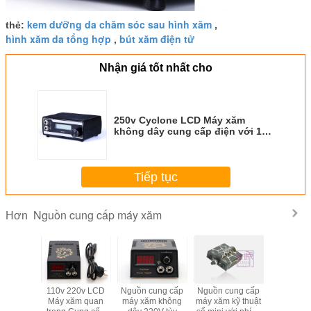
kem dưỡng da chăm sóc sau hình xăm
thẻ:
,
hình xăm da tổng hợp
bút xăm điện tử
,
Nhận giá tốt nhất cho
250v Cyclone LCD Máy xăm
không dây cung cấp điện với 10
vòng quay
Tiếp tục
Nguồn cung cấp máy xăm
Hơn
ung cấp
110v 220v LCD
Nguồn cung cấp
Nguồn cung cấp
Máy xăm k
m không
Máy xăm quan
máy xăm không
máy xăm kỹ thuật
số màn h