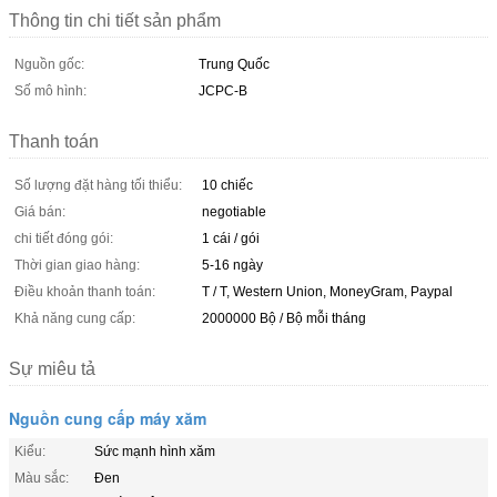
Thông tin chi tiết sản phẩm
Nguồn gốc:
Trung Quốc
Số mô hình:
JCPC-B
Thanh toán
Số lượng đặt hàng tối thiểu:
10 chiếc
Giá bán:
negotiable
chi tiết đóng gói:
1 cái / gói
Thời gian giao hàng:
5-16 ngày
Điều khoản thanh toán:
T / T, Western Union, MoneyGram, Paypal
Khả năng cung cấp:
2000000 Bộ / Bộ mỗi tháng
Sự miêu tả
Nguồn cung cấp máy xăm
Kiểu:
Sức mạnh hình xăm
Màu sắc:
Đen