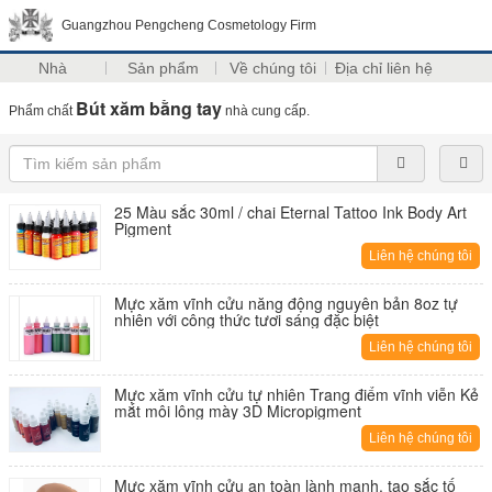
Guangzhou Pengcheng Cosmetology Firm
Nhà
Sản phẩm
Về chúng tôi
Địa chỉ liên hệ
Bút xăm bằng tay
Phẩm chất
nhà cung cấp.
25 Màu sắc 30ml / chai Eternal Tattoo Ink Body Art
Pigment
Liên hệ chúng tôi
Mực xăm vĩnh cửu năng động nguyên bản 8oz tự
nhiên với công thức tươi sáng đặc biệt
Liên hệ chúng tôi
Mực xăm vĩnh cửu tự nhiên Trang điểm vĩnh viễn Kẻ
mắt môi lông mày 3D Micropigment
Liên hệ chúng tôi
Mực xăm vĩnh cửu an toàn lành mạnh, tạo sắc tố