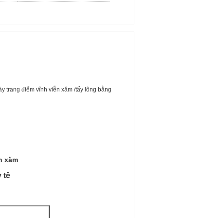
y trang điểm vĩnh viễn xăm /tẩy lông bằng
h xăm
 tê