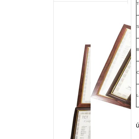
T
S
B
C
L
Ứ