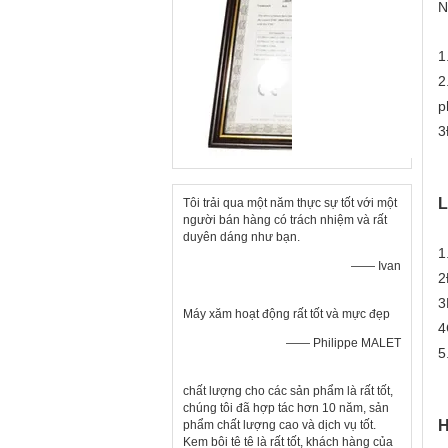
N
1
2
p
3
L
Tôi trải qua một năm thực sự tốt với một
người bán hàng có trách nhiệm và rất
duyên dáng như bạn.
1
—— Ivan
2
3
Máy xăm hoạt động rất tốt và mực đẹp
4
—— Philippe MALET
5
chất lượng cho các sản phẩm là rất tốt,
chúng tôi đã hợp tác hơn 10 năm, sản
H
phẩm chất lượng cao và dịch vụ tốt.
Kem bôi tê tê là ​​rất tốt, khách hàng của