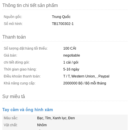
Thông tin chi tiết sản phẩm
Nguồn gốc:
Trung Quốc
Số mô hình:
TB1700302-1
Thanh toán
Số lượng đặt hàng tối thiểu:
100 CÁI
Giá bán:
negotiable
chi tiết đóng gói:
1 cái / gói
Thời gian giao hàng:
5-16 ngày
Điều khoản thanh toán:
T / T, Western Union, , Paypal
Khả năng cung cấp:
2000000 Bộ / Bộ mỗi tháng
Sự miêu tả
Tay cầm và ống hình xăm
Màu sắc:
Bạc, Tím, Xanh lục, Đen
Vật chất:
Nhôm