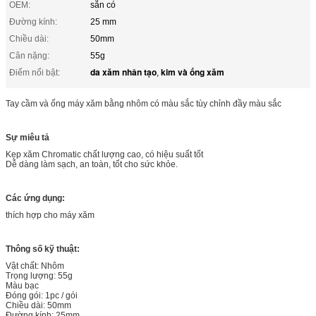
OEM:
sẵn có
Đường kính:
25 mm
Chiều dài:
50mm
Cân nặng:
55g
da xăm nhân tạo
kim và ống xăm
Điểm nổi bật:
,
Tay cầm và ống máy xăm bằng nhôm có màu sắc tùy chỉnh đầy màu sắc
Sự miêu tả
Kẹp xăm Chromatic chất lượng cao, có hiệu suất tốt
Dễ dàng làm sạch, an toàn, tốt cho sức khỏe.
Các ứng dụng:
thích hợp cho máy xăm
Thông số kỹ thuật:
Vật chất: Nhôm
Trọng lượng: 55g
Màu bạc
Đóng gói: 1pc / gói
Chiều dài: 50mm
Đường kính: 25mm