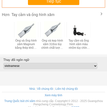
Tiếp tục
Tay cầm và ống hình xăm
Hơn
 và ống
Ống và ống hình
Ống và kẹp hình
Tay cầm và ống
Magnum 
 xăm
xăm Magnum
xăm 316ss tùy
hình xăm màu
Grips and
m bằng
bằng thép không
chỉnh chất lượng
nhôm tùy chỉnh
25F for
ng gỉ 39F
gỉ OEM 316 Kim
cao 23F cho máy
cho máy xăm
Tattoo Pe
 Kim
29F / M1
xăm
Makeup M
Thay đổi ngôn ngữ
Nhà
|
Về chúng tôi
|
Liên hệ chúng tôi
Xem máy tính
Trung Quốc bút chì xăm
nhà cung cấp. Copyright © 2012 - 2025 Guangzhou
Pengcheng Cosmetology Firm.