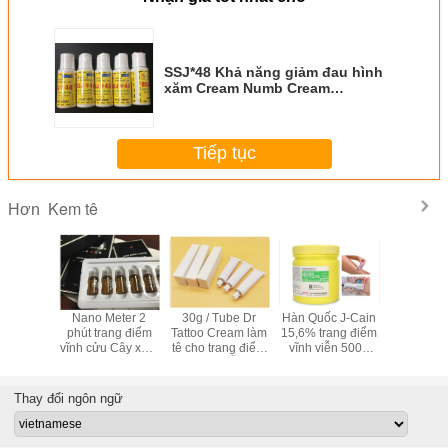
SSJ*48 Khả năng giảm đau hình
xăm Cream Numb Cream
Anesthetic Instant Cream 6% Gel
hình xăm tại chỗ
Tiếp tục
Kem tê
Hơn
nh viễn
Nano Meter 2
30g / Tube Dr
Hàn Quốc J-Cain
Phong th
m mạnh
phút trang điểm
Tattoo Cream làm
15,6% trang điểm
mắt Anesth
m làm tê
vĩnh cửu Cây xăm
tê cho trang điểm
vĩnh viễn 500g
chỗ thuốc
em xăm
lông mày và môi
vĩnh viễn
Tattoo Numb
g đau
Cream
Thay đổi ngôn ngữ