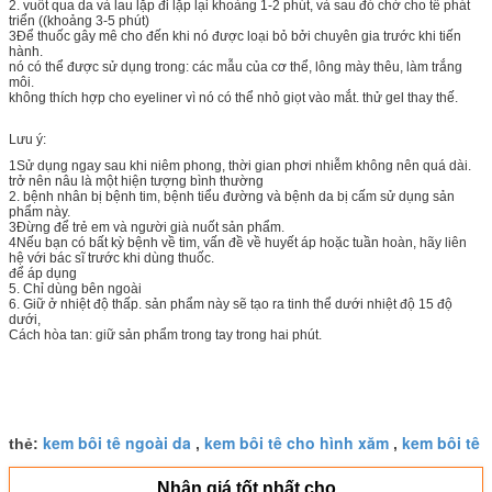
2. vuốt qua da và lau lặp đi lặp lại khoảng 1-2 phút, và sau đó chờ cho tê phát
triển ((khoảng 3-5 phút)
3Để thuốc gây mê cho đến khi nó được loại bỏ bởi chuyên gia trước khi tiến
hành.
nó có thể được sử dụng trong: các mẫu của cơ thể, lông mày thêu, làm trắng
môi.
không thích hợp cho eyeliner vì nó có thể nhỏ giọt vào mắt. thử gel thay thế.
Lưu ý:
1Sử dụng ngay sau khi niêm phong, thời gian phơi nhiễm không nên quá dài.
trở nên nâu là một hiện tượng bình thường
2. bệnh nhân bị bệnh tim, bệnh tiểu đường và bệnh da bị cấm sử dụng sản
phẩm này.
3Đừng để trẻ em và người già nuốt sản phẩm.
4Nếu bạn có bất kỳ bệnh về tim, vấn đề về huyết áp hoặc tuần hoàn, hãy liên
hệ với bác sĩ trước khi dùng thuốc.
để áp dụng
5. Chỉ dùng bên ngoài
6. Giữ ở nhiệt độ thấp. sản phẩm này sẽ tạo ra tinh thể dưới nhiệt độ 15 độ
dưới,
Cách hòa tan: giữ sản phẩm trong tay trong hai phút.
kem bôi tê ngoài da
kem bôi tê cho hình xăm
kem bôi tê
thẻ:
,
,
Nhận giá tốt nhất cho