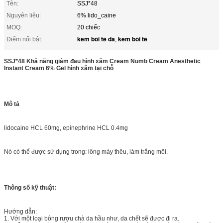
Tên:
SSJ*48
Nguyên liệu:
6% lido_caine
MOQ:
20 chiếc
kem bôi tê da
kem bôi tê
Điểm nổi bật:
,
SSJ*48 Khả năng giảm đau hình xăm Cream Numb Cream Anesthetic
Instant Cream 6% Gel hình xăm tại chỗ
Mô tả
lidocaine HCL 60mg, epinephrine HCL 0.4mg
Nó có thể được sử dụng trong: lông mày thêu, làm trắng môi.
Thông số kỹ thuật:
Hướng dẫn:
1. Với một loại bông rượu chà da hầu như, da chết sẽ được đi ra.