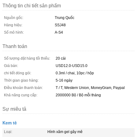
Thông tin chi tiết sản phẩm
Nguồn gốc:
Trung Quốc
Hàng hiệu:
SSJ48
Số mô hình:
A-S4
Thanh toán
Số lượng đặt hàng tối thiểu:
20 cái
Giá bán:
USD12.0-USD15.0
chi tiết đóng gói:
0.3ml / chai, 10pc / hộp
Thời gian giao hàng:
5-16 ngày
Điều khoản thanh toán:
T / T, Western Union, MoneyGram, Paypal
Khả năng cung cấp:
2000000 Bộ / Bộ mỗi tháng
Sự miêu tả
Kem tê
Loại:
Hình xăm gel gây mê