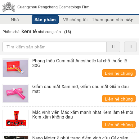
Guangzhou Pengcheng Cosmetology Firm
Nhà
Sản phẩm
Về chúng tôi
Tham quan nhà máy
>>
kem tê
Phẩm chất
nhà cung cấp.
(16)
Phong thêu Cụm mắt Anesthetic tại chỗ thuốc tê
30G
Liên hệ chúng
tôi
Giảm đau mắt Xăm mờ, Giảm đau mắt Giảm đau
mắt
Liên hệ chúng
tôi
Mác vĩnh viễn Mác xăm mạnh nhất Kem làm tê môi
Kem xăm không đau
Liên hệ chúng
tôi
Nano Meter 2 phút trang điểm vĩnh cửu Cây xăm