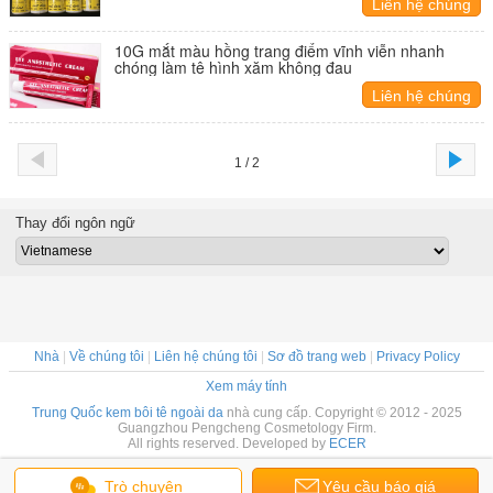
Liên hệ chúng
tôi
10G mắt màu hồng trang điểm vĩnh viễn nhanh
chóng làm tê hình xăm không đau
Liên hệ chúng
tôi
1 / 2
Thay đổi ngôn ngữ
Nhà
|
Về chúng tôi
|
Liên hệ chúng tôi
|
Sơ đồ trang web
|
Privacy Policy
Xem máy tính
Trung Quốc kem bôi tê ngoài da
nhà cung cấp. Copyright © 2012 - 2025
Guangzhou Pengcheng Cosmetology Firm.
All rights reserved. Developed by
ECER
Trò chuyện
Yêu cầu báo giá